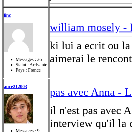
linc
william mosely -
ki lui a ecrit ou l
aimerai le rencon
Messages :
26
Statut : Arrivante
Pays : France
aure212003
pas avec Anna -
L
il n'est pas avec A
interview qu'il la
Messages :
9