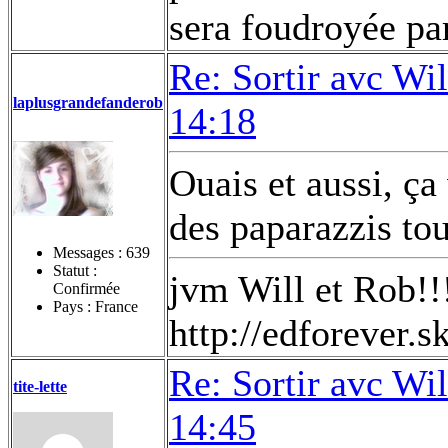
sera foudroyée pa
Re: Sortir avc Wil
laplusgrandefanderob
14:18
Ouais et aussi, ça
des paparazzis tou
Messages :
639
Statut :
jvm Will et Rob!!
Confirmée
Pays : France
http://edforever.
Re: Sortir avc Wil
tite-lette
14:45