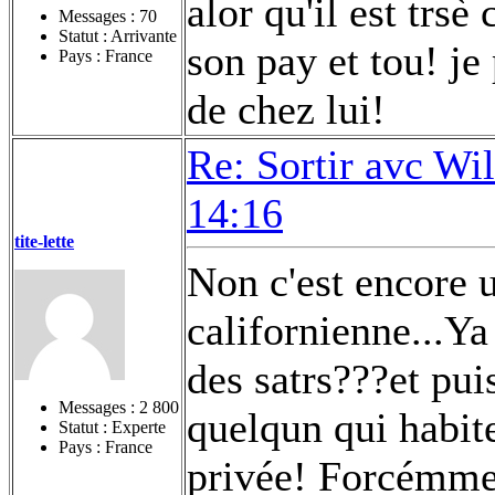
alor qu'il est trsè
Messages :
70
Statut : Arrivante
son pay et tou! je
Pays : France
de chez lui!
Re: Sortir avc Wil
14:16
tite-lette
Non c'est encore u
californienne...Ya
des satrs???et pui
Messages :
2 800
quelqun qui habite
Statut : Experte
Pays : France
privée! Forcémment