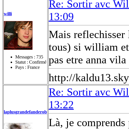
Re: Sortir avc Wil
13:09
willi
Mais reflechisser l
tous) si william e
pas etre anna vila
Messages :
735
Statut : Confirmé
Pays : France
http://kaldu13.sky
Re: Sortir avc Wil
13:22
laplusgrandefanderob
Là, je comprends 