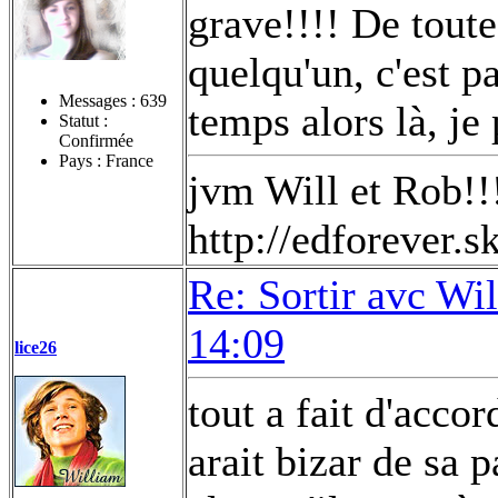
grave!!!! De toute
quelqu'un, c'est p
Messages :
639
temps alors là, je 
Statut :
Confirmée
Pays : France
jvm Will et Rob!!
http://edforever.
Re: Sortir avc Wil
14:09
lice26
tout a fait d'acco
arait bizar de sa p