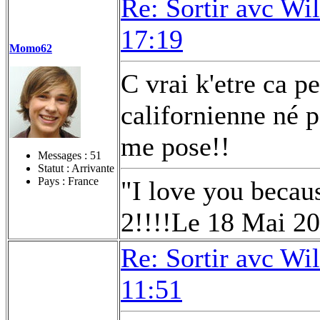
Re: Sortir avc Wil
17:19
Momo62
C vrai k'etre ca p
californienne né p
me pose!!
Messages :
51
Statut : Arrivante
Pays : France
"I love you becau
2!!!!Le 18 Mai 2
Re: Sortir avc Wil
11:51