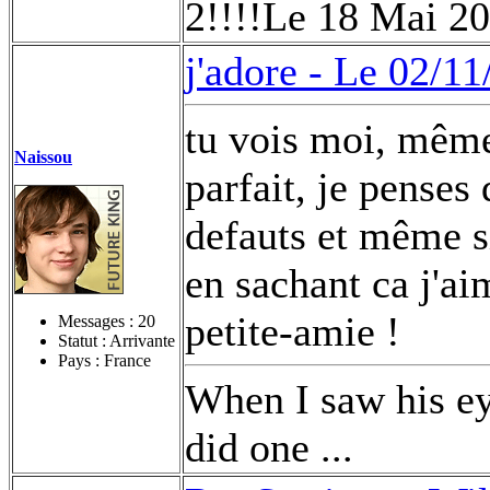
2!!!!Le 18 Mai 2
j'adore -
Le 02/11
tu vois moi, même 
Naissou
parfait, je pense
defauts et même si
en sachant ca j'a
petite-amie !
Messages :
20
Statut : Arrivante
Pays : France
When I saw his eye
did one ...