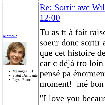
Re: Sortir avc Wil
12:00
Tu as tt à fait rai
Momo62
soeur donc sortir a
que cet histoire 
car c déjà tro loin
pensé pa énormeme
Messages :
51
Statut : Arrivante
Pays : France
moment!
mé bon 
"I love you becau