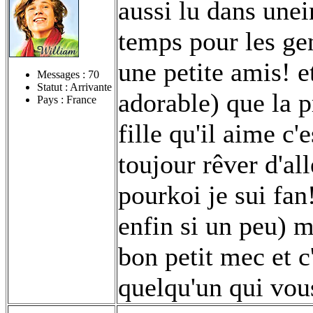
aussi lu dans unei
temps pour les ge
une petite amis! et 
Messages :
70
Statut : Arrivante
adorable) que la p
Pays : France
fille qu'il aime c'
toujour rêver d'all
pourkoi je sui fan!
enfin si un peu) m
bon petit mec et c
quelqu'un qui vou