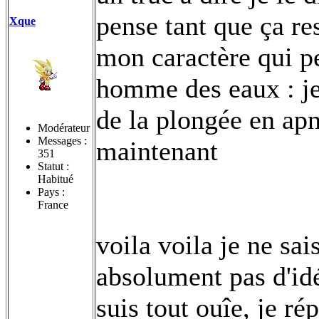
pense tant que ça re
Xque
mon caractère qui pe
homme des eaux : je 
de la plongée en apn
Modérateur
Messages :
maintenant
351
Statut :
Habitué
Pays :
France
voila voila je ne sais
absolument pas d'idé
suis tout ouîe, je r