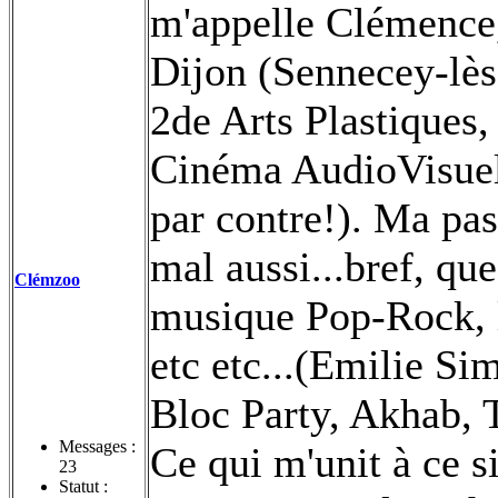
m'appelle Clémence, 
Dijon (Sennecey-lès
2de Arts Plastiques,
Cinéma AudioVisuel
par contre!). Ma pass
mal aussi...bref, que
Clémzoo
musique Pop-Rock, l
etc etc...(Emilie S
Bloc Party, Akhab, 
Messages :
Ce qui m'unit à ce s
23
Statut :