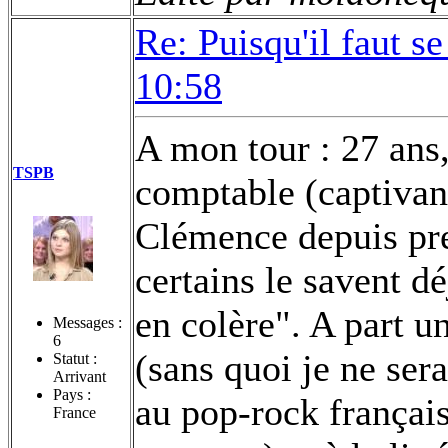
Re: Puisqu'il faut se
10:58
A mon tour : 27 ans, 
TSPB
comptable (captivant,
Clémence depuis pr
certains le savent d
en colère". A part u
Messages :
6
(sans quoi je ne ser
Statut :
Arrivant
Pays :
au pop-rock françai
France