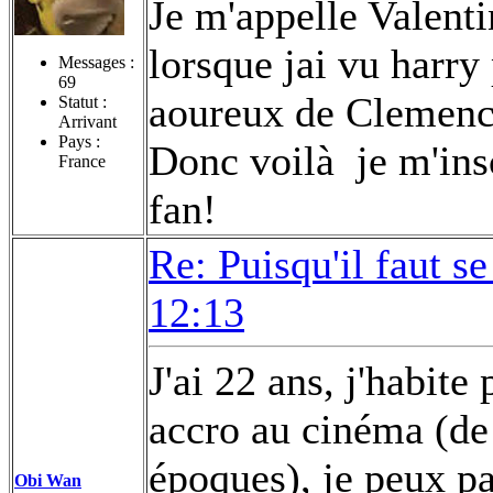
Je m'appelle Valentin
lorsque jai vu harry
Messages :
69
aoureux de Clemen
Statut :
Arrivant
Pays :
Donc voilà
je m'insc
France
fan!
Re: Puisqu'il faut se
12:13
J'ai 22 ans, j'habi
accro au cinéma (de 
époques), je peux pa
Obi Wan