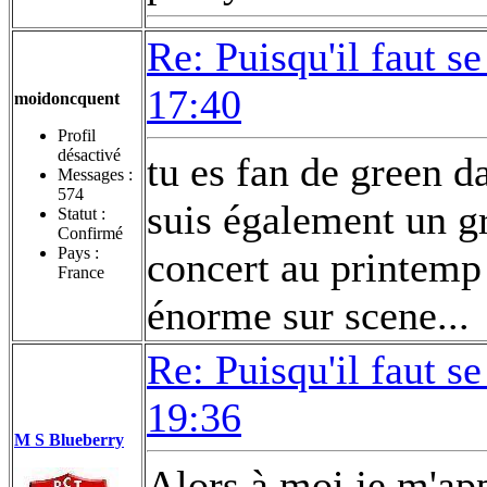
Re: Puisqu'il faut se
17:40
moidoncquent
Profil
désactivé
tu es fan de green da
Messages :
574
suis également un gr
Statut :
Confirmé
Pays :
concert au printemp 
France
énorme sur scene...
Re: Puisqu'il faut se
19:36
M S Blueberry
Alors à moi je m'app