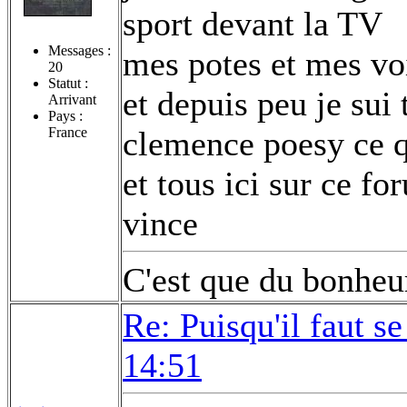
sport devant la TV
Messages :
mes potes et mes voi
20
Statut :
et depuis peu je sui
Arrivant
Pays :
France
clemence poesy ce q
et tous ici sur ce fo
vince
C'est que du bonheur
Re: Puisqu'il faut se
14:51