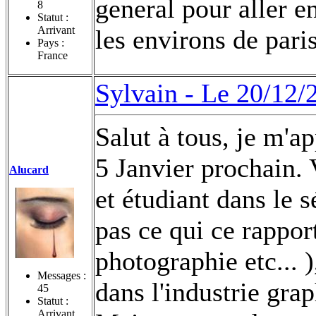
general pour aller e
8
Statut :
Arrivant
les environs de par
Pays :
France
Sylvain -
Le 20/12/
Salut à tous, je m'ap
5 Janvier prochain. 
Alucard
et étudiant dans le 
pas ce qui ce rappor
photographie etc... )
Messages :
dans l'industrie gra
45
Statut :
Arrivant