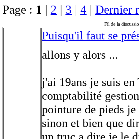
Page :
1
|
2
|
3
|
4
|
Dernier 
Fil de la discussio
Puisqu'il faut se pré
allons y alors ...
j'ai 19ans je suis e
comptabilité gestion 
pointure de pieds je
sinon et bien que di
un truc a dire je le