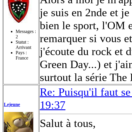
je suis en 2nde et je
bien le sport, l'OM 
Messages :
remarquer si vous e
2
Statut :
Arrivant
j'écoute du rock et
Pays :
France
Green Day...) et j'a
surtout la série The
Re: Puisqu'il faut se
19:37
Lejeune
Salut à tous,