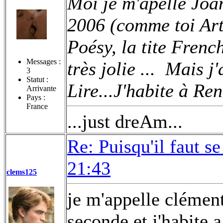
Moi je m'apelle Joa
2006 (comme toi Ar
Poésy, la tite Frenc
Messages :
très jolie ...
Mais j'a
3
Statut :
Lire...J'habite à Re
Arrivante
Pays :
France
...just dreAm...
Re: Puisqu'il faut se
21:43
clems125
je m'appelle clémenti
seconde et j'habite 