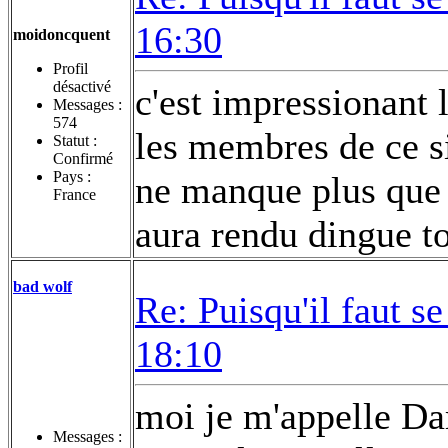
16:30
moidoncquent
Profil
désactivé
c'est impressionant l
Messages :
574
les membres de ce si
Statut :
Confirmé
Pays :
ne manque plus que 
France
aura rendu dingue to
bad wolf
Re: Puisqu'il faut se
18:10
moi je m'appelle Dam
Messages :