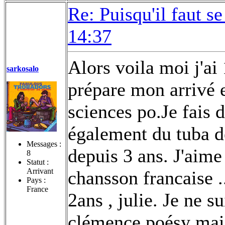
Re: Puisqu'il faut se
14:37
Alors voila moi j'ai 
sarkosalo
prépare mon arrivé e
sciences po.Je fais d
également du tuba d
Messages :
depuis 3 ans. J'aime 
8
Statut :
Arrivant
chansson francaise ..
Pays :
France
2ans , julie. Je ne s
clémence poésy mais 