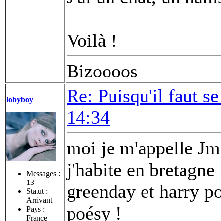
Voilà !
Bizoooos
Re: Puisqu'il faut se
lobyboy
14:34
moi je m'appelle Jm 
j'habite en bretagne
Messages :
13
greenday et harry po
Statut :
Arrivant
poésy !
Pays :
France