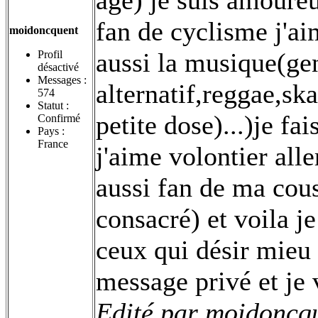
fan de cyclisme j'aim
moidoncquent
aussi la musique(ge
Profil
désactivé
Messages :
alternatif,reggae,s
574
Statut :
petite dose)...)je fa
Confirmé
Pays :
France
j'aime volontier alle
aussi fan de ma cous
consacré) et voila je
ceux qui désir mieu
message privé et je 
Edité par moidoncqu