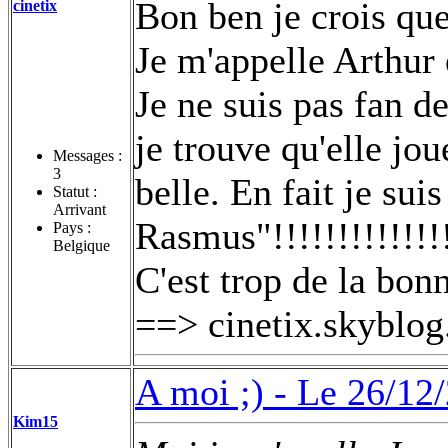
Bon ben je crois que
cinetix
Je m'appelle Arthur 
Je ne suis pas fan 
je trouve qu'elle joue
Messages :
3
belle.
En fait je suis
Statut :
Arrivant
Rasmus"!!!!!!!!!!!!!
Pays :
Belgique
C'est trop de la bon
==> cinetix.skyblo
A moi ;) -
Le 26/12/
Kim15