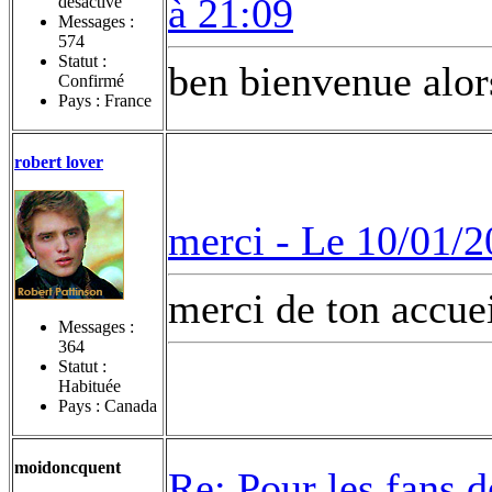
à 21:09
désactivé
Messages :
574
Statut :
ben bienvenue alo
Confirmé
Pays : France
robert lover
merci -
Le 10/01/2
merci de ton accue
Messages :
364
Statut :
Habituée
Pays : Canada
moidoncquent
Re: Pour les fans 