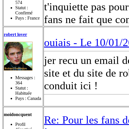
574
t'inquiette pas pou
Statut :
Confirmé
fans ne fait que 
Pays : France
robert lover
ouiais -
Le 10/01/2
jer recu un email d
site et du site de r
Messages :
conduit ici !
364
Statut :
Habituée
Pays : Canada
moidoncquent
Re: Pour les fans 
Profil