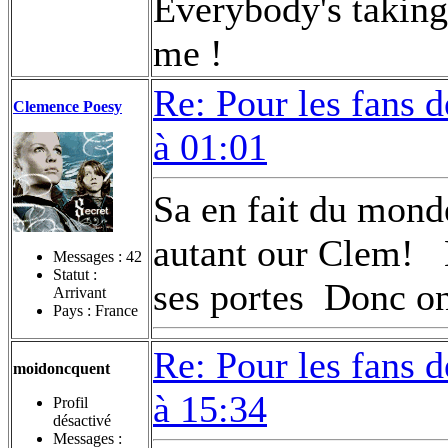
Everybody's taking 
me !
Re: Pour les fans 
Clemence Poesy
à 01:01
Sa en fait du mon
autant our Clem!
Messages :
42
Statut :
ses portes
Donc on
Arrivant
Pays : France
Re: Pour les fans 
moidoncquent
à 15:34
Profil
désactivé
Messages :