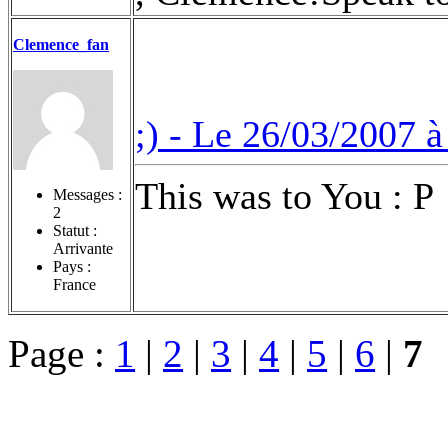
Clemence_fan
;) -
Le 26/03/2007 à
This was to You : P
Messages :
2
Statut :
Arrivante
Pays :
France
Page :
1
|
2
|
3
|
4
|
5
|
6
|
7