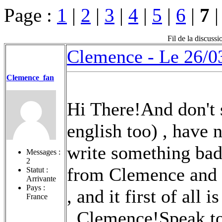
Page :
1
|
2
|
3
|
4
|
5
|
6
|
7
Fil de la discuss
Clemence -
Le 26/0
Clemence_fan
Hi There!And don't 
english too) , have 
write something bad 
Messages :
2
from Clemence and I 
Statut :
Arrivante
Pays :
, and it first of all
France
, Clemence!Speak to