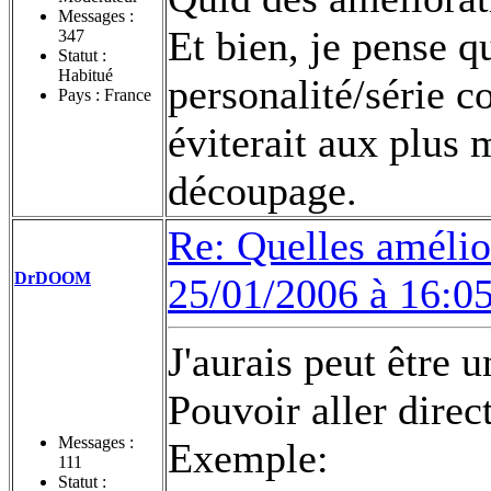
Messages :
Et bien, je pense q
347
Statut :
Habitué
personalité/série c
Pays : France
éviterait aux plus
découpage.
Re: Quelles amélior
DrDOOM
25/01/2006 à 16:0
J'aurais peut être 
Pouvoir aller direc
Messages :
Exemple:
111
Statut :