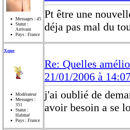
Pt être une nouvell
Messages :
45
déja pas mal du to
Statut :
Arrivant
Pays : France
Xque
Re: Quelles amélior
21/01/2006 à 14:0
j'ai oublié de dem
Modérateur
Messages :
avoir besoin a se l
351
Statut :
Habitué
Pays : France