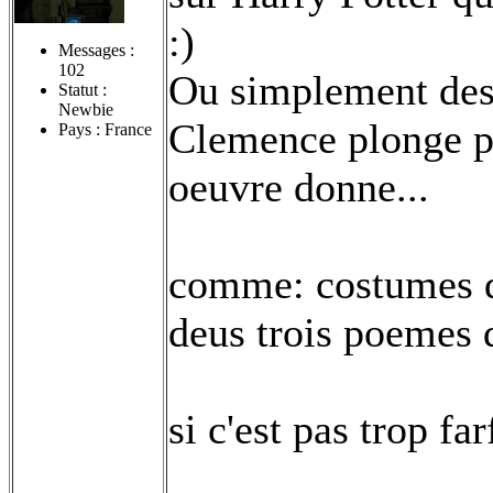
:)
Messages :
102
Ou simplement des 
Statut :
Newbie
Clemence plonge p
Pays : France
oeuvre donne...
comme: costumes de
deus trois poemes d
si c'est pas trop fa