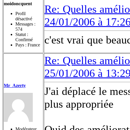
moidoncquent
Re: Quelles amélior
Profil
24/01/2006 à 17:2
désactivé
Messages :
574
Statut :
c'est vrai que beau
Confirmé
Pays : France
Re: Quelles amélior
25/01/2006 à 13:2
Mr_Azerty
J'ai déplacé le me
plus appropriée
Quid des améliorat
Modérateur