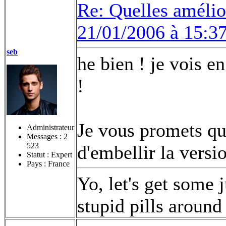
Re: Quelles amélior
21/01/2006 à 15:3
seb
he bien ! je vois en
!
Je vous promets qu
Administrateur
Messages :
2
523
d'embellir la versi
Statut : Expert
Pays : France
Yo, let's get some 
stupid pills around