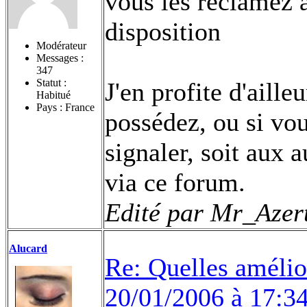
vous les réclamez à 
disposition
Modérateur
Messages :
347
Statut :
J'en profite d'aille
Habitué
Pays : France
possédez, ou si vou
signaler, soit aux a
via ce forum.
Edité par Mr_Azert
Alucard
Re: Quelles amélior
20/01/2006 à 17:3