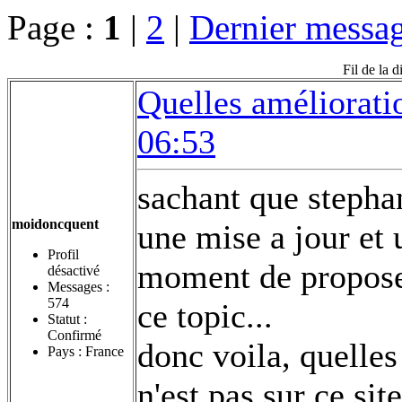
Page :
1
|
2
|
Dernier messa
Fil de la 
Quelles amélioratio
06:53
sachant que stephan
moidoncquent
une mise a jour et u
Profil
moment de proposer 
désactivé
Messages :
574
ce topic...
Statut :
Confirmé
donc voila, quelles
Pays : France
n'est pas sur ce si