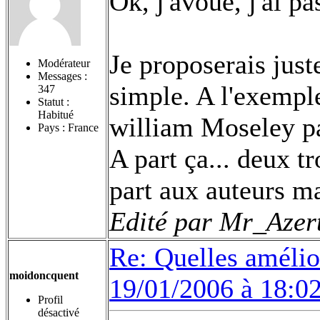
Ok, j'avoue, j'ai pas
Je proposerais juste
Modérateur
Messages :
simple. A l'exemple
347
Statut :
Habitué
william Moseley p
Pays : France
A part ça... deux tr
part aux auteurs mai
Edité par Mr_Azert
Re: Quelles amélior
moidoncquent
19/01/2006 à 18:0
Profil
désactivé