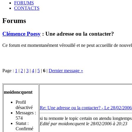
FORUMS
CONTACTS
Forums
Clémence Poesy
: Une adresse ou la contacter?
Ce forum est momentanément vérouillé et ne peut accueillir de nouvell
Page :
1
|
2
|
3
|
4
|
5
|
6
|
Dernier message »
moidoncquent
Profil
désactivé
Re: Une adresse ou la contacter? -
Le 28/02/2006
Messages :
574
si tu remonte le topic certain on atendu longtemps
Statut :
Edité par moidoncquent le 28/02/2006 à 20:23
Confirmé