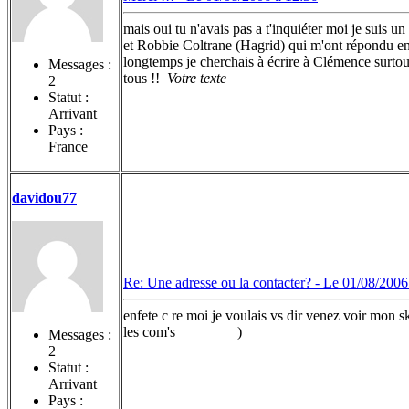
mais oui tu n'avais pas a t'inquiéter moi je suis u
et Robbie Coltrane (Hagrid) qui m'ont répondu e
longtemps je cherchais à écrire à Clémence surtout 
Messages :
tous !!
Votre texte
2
Statut :
Arrivant
Pays :
France
davidou77
Re: Une adresse ou la contacter? -
Le 01/08/2006
enfete c re moi je voulais vs dir venez voir mon s
les com's
)
Messages :
2
Statut :
Arrivant
Pays :