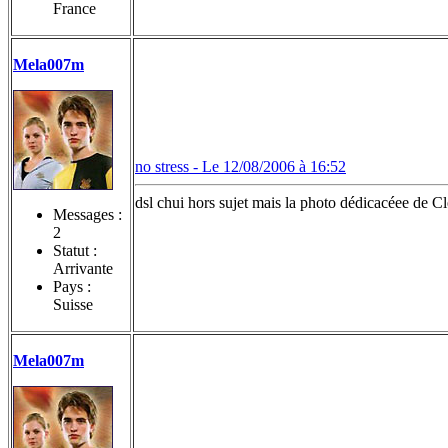
France
Mela007m
no stress -
Le 12/08/2006 à 16:52
dsl chui hors sujet mais la photo dédicacéee de Cl
Messages :
2
Statut :
Arrivante
Pays :
Suisse
Mela007m