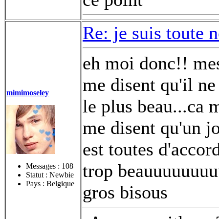
Re: je suis toute 
eh moi donc!! mes
me disent qu'il ne
mimimoseley
le plus beau...ca 
me disent qu'un jo
est toutes d'acco
trop beauuuuuuuu
Messages :
108
Statut : Newbie
Pays : Belgique
gros bisous