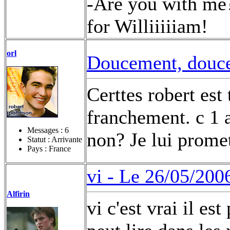
-Are you with me?
for Williiiiiam!
orl
Doucement, douce
Certtes robert est
franchement. c 1 a
Messages :
6
non? Je lui promet
Statut : Arrivante
Pays : France
vi -
Le 26/05/2006
Alfirin
vi c'est vrai il es