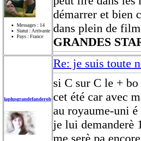
peut lire dans les 
démarrer et bien c
dans plein de fil
Messages :
14
Statut : Arrivante
Pays : France
GRANDES STA
Re: je suis toute 
si C sur C le + bo
cet été car avec 
laplusgrandefanderob
au royaume-uni é p
je lui demanderè 1
me serè pa encore