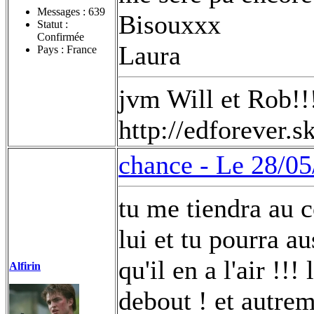
Messages :
639
Bisouxxx
Statut :
Confirmée
Laura
Pays : France
jvm Will et Rob!!
http://edforever.
chance -
Le 28/05
tu me tiendra au c
lui et tu pourra au
qu'il en a l'air !!
Alfirin
debout ! et autrem