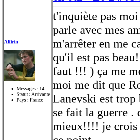
t'inquiète pas moi
parle avec mes ami
m'arrêter en me ca
Alfirin
qu'il est pas beau!
faut !!! )
ça me met
moi me dit que Ro
Messages :
14
Statut : Arrivante
Lanevski est trop 
Pays : France
se fait la guerre . 
mieux!!!! je crois
ce point