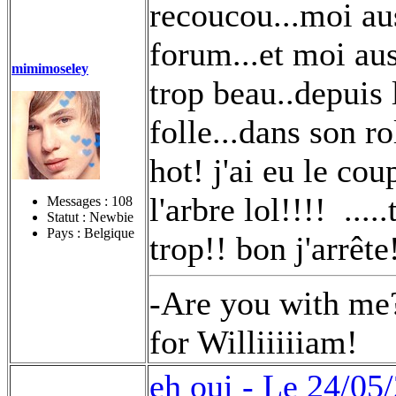
recoucou...moi aus
forum...et moi aus
mimimoseley
trop beau..depuis 
folle...dans son r
hot! j'ai eu le cou
l'arbre lol!!!!
....
Messages :
108
Statut : Newbie
Pays : Belgique
trop!! bon j'arrêt
-Are you with me?
for Williiiiiam!
eh oui -
Le 24/05/