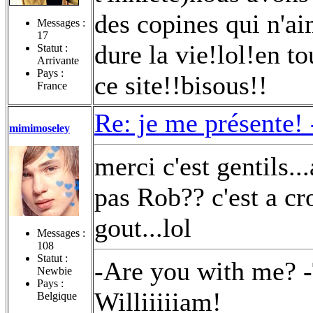
des copines qui n'ai
Messages :
17
dure la vie!lol!en to
Statut :
Arrivante
Pays :
ce site!!bisous!!
France
Re: je me présente!
mimimoseley
merci c'est gentils..
pas Rob?? c'est a c
gout...lol
Messages :
108
Statut :
-Are you with me? -
Newbie
Pays :
Williiiiiam!
Belgique