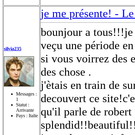
je me présente! -
Le
bounjour a tous!!!je 
veçu une période en 
silvia235
si vous voirrez des e
des chose
.
j'ètais en train de su
Messages :
decouvert ce site!c'e
1
Statut :
qu'il parle de robert
Arrivante
Pays : Italie
splendid!!beautiful!