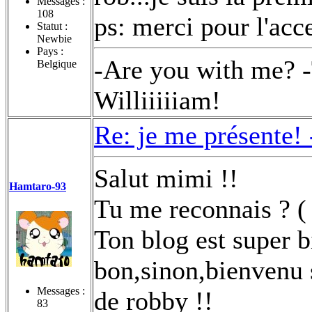
Messages :
108
ps: merci pour l'acc
Statut :
Newbie
Pays :
-Are you with me? -
Belgique
Williiiiiam!
Re: je me présente!
Salut mimi !!
Hamtaro-93
Tu me reconnais ? ( 
Ton blog est super 
bon,sinon,bienvenu 
Messages :
de robby !!
83