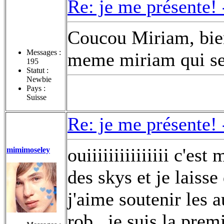
Re: je me présente!
Coucou Miriam, bien
Messages :
meme miriam qui se 
195
Statut :
Newbie
Pays :
Suisse
Re: je me présente!
ouiiiiiiiiiiiiiii c'est
mimimoseley
des skys et je laiss
j'aime soutenir les a
rob...je suis la prem