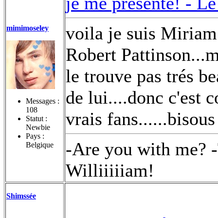
je me présente! -
Le
voila je suis Miriam
mimimoseley
Robert Pattinson...
le trouve pas trés be
de lui....donc c'est 
Messages :
108
vrais fans......bisou
Statut :
Newbie
Pays :
-Are you with me? -
Belgique
Williiiiiam!
Shimssée