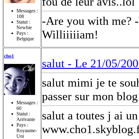
fou de leur avis..lol
Messages :
108
-Are you with me? -
Statut :
Newbie
Williiiiiam!
Pays :
Belgique
cho1
salut -
Le 21/05/200
salut mimi je te sou
passer sur mon blog
Messages :
60
salut a toutes j ai u
Statut :
Arrivante
Pays :
www.cho1.skyblog.f
Royaume-
Uni