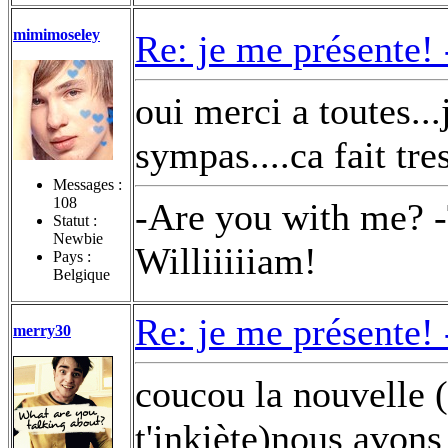
mimimoseley
Re: je me présente!
oui merci a toutes...
sympas....ca fait tres
Messages :
108
-Are you with me? -
Statut :
Newbie
Williiiiiam!
Pays :
Belgique
Re: je me présente!
merry30
coucou la nouvelle
t'inkiète)nous avon