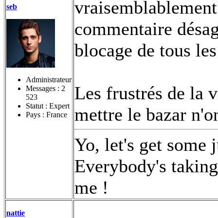
vraisemblablement
seb
commentaire désagré
blocage de tous le
Administrateur
Les frustrés de la 
Messages :
2
523
Statut : Expert
mettre le bazar n'on
Pays : France
Yo, let's get some 
Everybody's taking 
me !
nattie