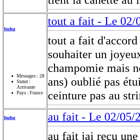
tout a fait -
Le 02/
huhu
tout a fait d'accor
souhaiter un joyeux
champomie mais non
Messages :
28
ans) oublié pas étu
Statut :
Arrivante
ceinture pas au str
Pays : France
au fait -
Le 02/05/
huhu
au fait jai recu une