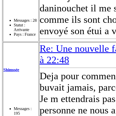
daninouchet il me 
comme ils sont ch
Messages :
28
Statut :
envoyé son étui a 
Arrivante
Pays : France
Re: Une nouvelle f
à 22:48
Shimssée
Deja pour commence
buvait jamais, parc
Je m ettendrais pas
personne ne nous a 
Messages :
195