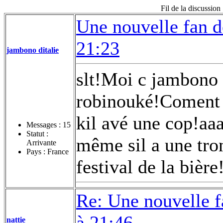
Fil de la discussio
Une nouvelle fan d
21:23
jambono ditalie
slt!Moi c jambono d
robinouké!Coment jé
kil avé une cop!aaa
Messages :
15
Statut :
même sil a une tro
Arrivante
Pays : France
festival de la bière
Re: Une nouvelle f
à 21:46
nattie