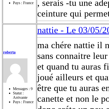
, serais -tu une ade
Pays : France
ceinture qui perme
nattie -
Le 03/05/2
ma chére nattie il 
roberta
sans connaitre leur 
et quand tu auras f
joué ailleurs et qu
être que tu auras en
Messages :
9
Statut :
canette et non le po
Arrivante
Pays : France