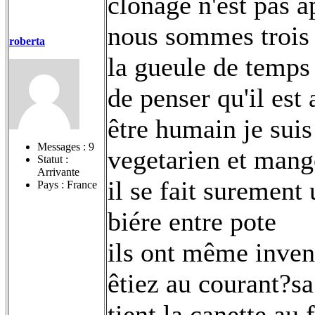
clonage n'est pas a
nous sommes trois 
roberta
la gueule de temps 
de penser qu'il est
être humain je suis
Messages :
9
vegetarien et mang
Statut :
Arrivante
il se fait surement
Pays : France
biére entre pote
ils ont même invent
êtiez au courant?sa
tient la canette au f