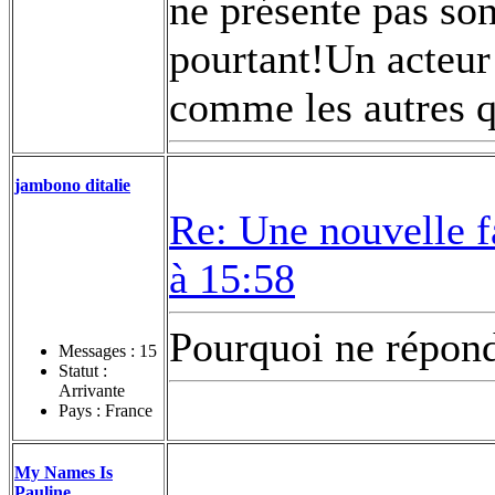
ne présente pas so
pourtant!Un acteur
comme les autres qu
jambono ditalie
Re: Une nouvelle f
à 15:58
Pourquoi ne répon
Messages :
15
Statut :
Arrivante
Pays : France
My Names Is
Pauline