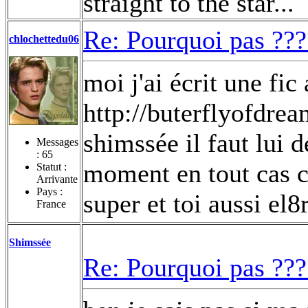
straight to the star...
Re: Pourquoi pas ???
chlochettedu06
moi j'ai écrit une fic
http://buterflyofdrea
shimssée il faut lui d
Messages
:
65
moment en tout cas c'
Statut :
Arrivante
Pays :
super et toi aussi el8
France
Shimssée
Re: Pourquoi pas ???