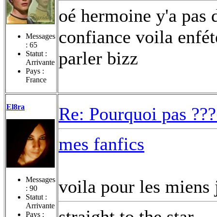
oé hermoine y'a pas 
confiance voila enfét
Messages
:
65
parler bizz
Statut :
Arrivante
Pays :
France
El8ra
Re: Pourquoi pas ???
mes fanfics
Messages
voila pour les miens
:
90
Statut :
Arrivante
straight to the star...
Pays :