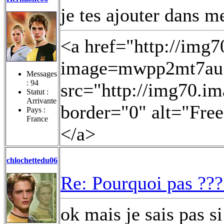
je tes ajouter dans me
<a href="http://img
image=mwpp2mt7au.j
Messages
:
94
src="http://img70.i
Statut :
Arrivante
border="0" alt="Fre
Pays :
France
</a>
chlochettedu06
Re: Pourquoi pas ???
ok mais je sais pas si