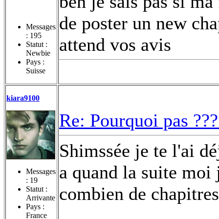
ben je sais pas si ma
de poster un new chap
Messages
:
195
attend vos avis
Statut :
Newbie
Pays :
Suisse
kiara9100
Re: Pourquoi pas ???
Shimssée je te l'ai dé
a quand la suite moi 
Messages
:
19
combien de chapitre
Statut :
Arrivante
Pays :
France