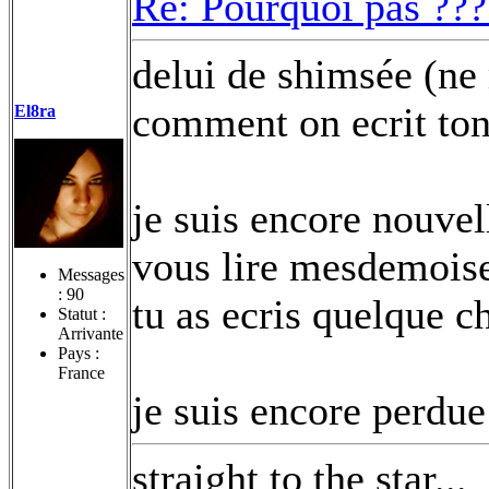
Re: Pourquoi pas ???
delui de shimsée (ne 
comment on ecrit ton
El8ra
je suis encore nouvel
vous lire mesdemoise
Messages
:
90
tu as ecris quelque c
Statut :
Arrivante
Pays :
France
je suis encore perdue 
straight to the star...