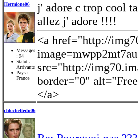
j' adore c trop cool t
Hermione06
allez j' adore !!!!
<a href="http://img
image=mwpp2mt7au.j
Messages
:
94
Statut :
src="http://img70.i
Arrivante
Pays :
border="0" alt="Fre
France
</a>
chlochettedu06
Re: Pourquoi pas ???