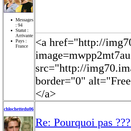
Messages
:
94
Statut :
Arrivante
<a href="http://img
Pays :
France
image=mwpp2mt7au.j
src="http://img70.i
border="0" alt="Fre
</a>
chlochettedu06
Re: Pourquoi pas ???