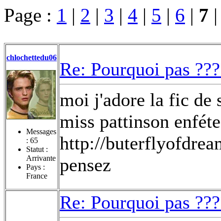
Page :
1
|
2
|
3
|
4
|
5
|
6
|
7
chlochettedu06
Re: Pourquoi pas ???
moi j'adore la fic de 
miss pattinson enféte 
Messages
http://buterflyofdre
:
65
Statut :
Arrivante
pensez
Pays :
France
Re: Pourquoi pas ???