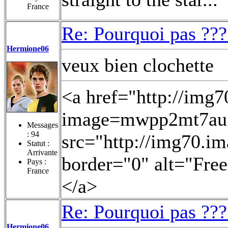
France
Re: Pourquoi pas ???
Hermione06
veux bien clochette
<a href="http://img
image=mwpp2mt7au.j
Messages
:
94
src="http://img70.i
Statut :
Arrivante
border="0" alt="Fre
Pays :
France
</a>
Re: Pourquoi pas ???
Hermione06