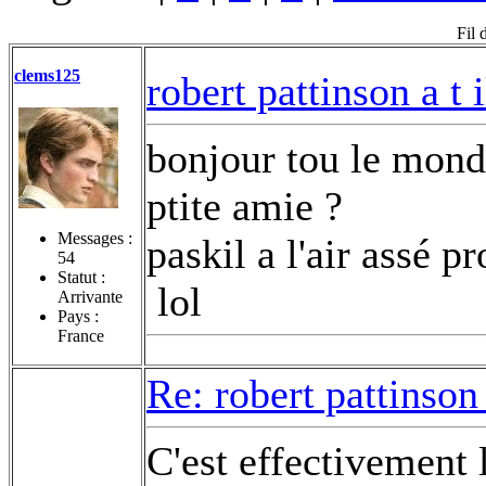
Fil 
clems125
robert pattinson a t 
bonjour tou le monde
ptite amie ?
Messages :
paskil a l'air assé p
54
Statut :
lol
Arrivante
Pays :
France
Re: robert pattinson
C'est effectivement 