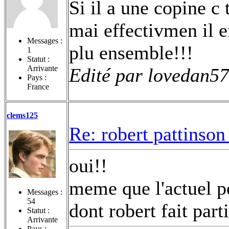
Si il a une copine c 
mai effectivmen il en
Messages :
plu ensemble!!!
1
Statut :
Arrivante
Edité par lovedan57
Pays :
France
clems125
Re: robert pattinson
oui!!
meme que l'actuel p
Messages :
54
dont robert fait part
Statut :
Arrivante
Pays :