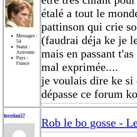
étalé a tout le monde
pattinson qui crie s
Messages :
(faudrai déja ke je 
54
Statut :
mais en passant t'as
Arrivante
Pays :
France
mal exprimée....
je voulais dire ke si
dépasse ce forum koi
lovedan57
Rob le bo gosse -
Le