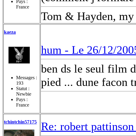
Pays :
France
Tom & Hayden, my 
kaeza
hum -
Le 26/12/200
ben ds le seul film d
Messages :
pied ... dune facon 
193
Statut :
Newbie
Pays :
France
tchintchin57175
Re: robert pattinson