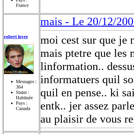
France
mais -
Le 20/12/200
moi cest sur que je 
robert lover
mais ptetre que les 
linformation.. dessu
informatuers quil so
Messages :
364
quil en pense.. ki s
Statut :
Habituée
entk.. jer assez parl
Pays :
Canada
au plaisir de vous re