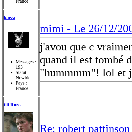
France
kaeza
mimi -
Le 26/12/20
j'avou que c vraiment
quand il est tombé de
Messages :
193
"hummmm"! lol et je
Statut :
Newbie
Pays :
France
titi Roro
Re: robert pattinson