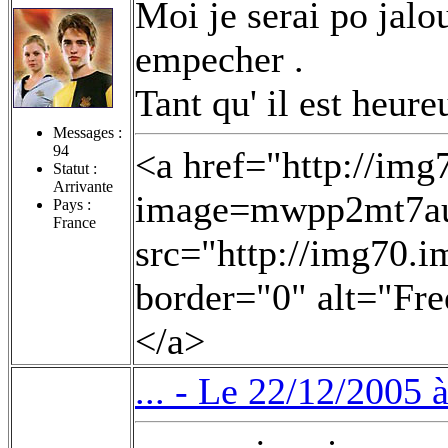
Moi je serai po jalou
empecher .
Tant qu' il est heure
Messages :
94
<a href="http://im
Statut :
Arrivante
image=mwpp2mt7au.
Pays :
France
src="http://img70.
border="0" alt="Fr
</a>
... -
Le 22/12/2005 à