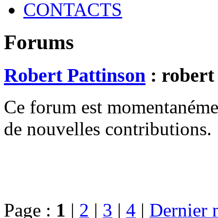
CONTACTS
Forums
Robert Pattinson
: robert 
Ce forum est momentanément 
de nouvelles contributions.
Page :
1
|
2
|
3
|
4
|
Dernier 