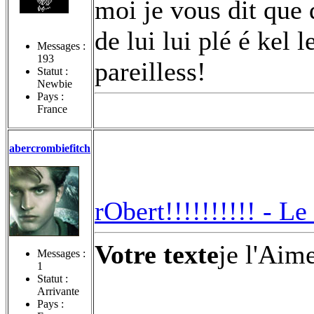
moi je vous dit que d
de lui lui plé é kel l
Messages :
193
pareilless!
Statut :
Newbie
Pays :
France
abercrombiefitch
rObert!!!!!!!!!! -
Le 
Votre texte
je l'Aim
Messages :
1
Statut :
Arrivante
Pays :