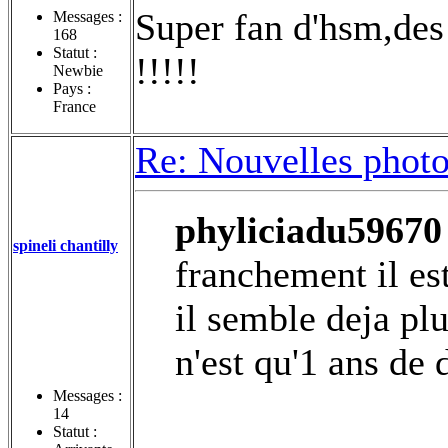
Super fan d'hsm,des 
Messages :
168
Statut :
!!!!!
Newbie
Pays :
France
Re: Nouvelles photo
phyliciadu59670 
spineli chantilly
franchement il es
il semble deja pl
n'est qu'1 ans de 
Messages :
14
Statut :