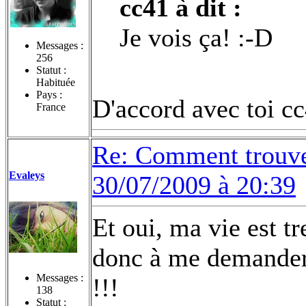
cc41 à dit :
Je vois ça! :-D
Messages :
256
Statut :
Habituée
Pays :
D'accord avec toi c
France
Re: Comment trouvez
Evaleys
30/07/2009 à 20:39
Et oui, ma vie est tr
donc à me demander
Messages :
!!!
138
Statut :