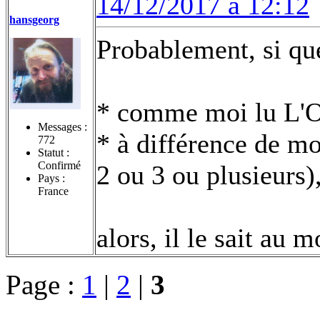
14/12/2017 à 12:12
hansgeorg
Probablement, si qu
* comme moi lu L'O
Messages :
* à différence de m
772
Statut :
Confirmé
2 ou 3 ou plusieurs)
Pays :
France
alors, il le sait au
Page :
1
|
2
|
3