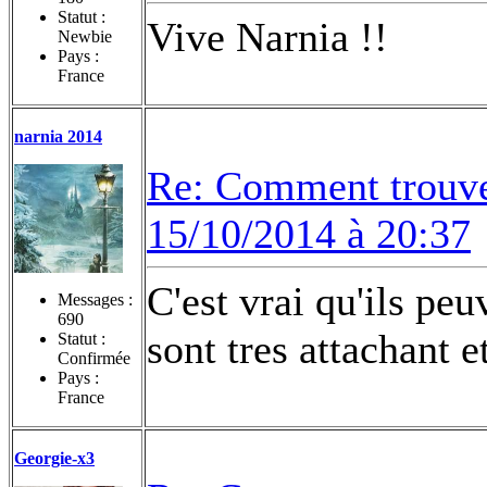
Statut :
Vive Narnia !!
Newbie
Pays :
France
narnia 2014
Re: Comment trouvez
15/10/2014 à 20:37
C'est vrai qu'ils peu
Messages :
690
sont tres attachant e
Statut :
Confirmée
Pays :
France
Georgie-x3