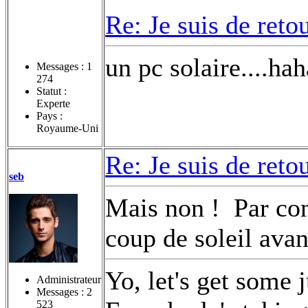
Re: Je suis de retou
un pc solaire....ha
Messages :
1
274
Statut :
Experte
Pays :
Royaume-Uni
Re: Je suis de retou
seb
Mais non !
Par con
coup de soleil ava
Yo, let's get some 
Administrateur
Messages :
2
523