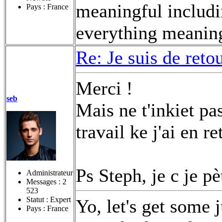
meaningful includi
Pays : France
everything meaningl
Re: Je suis de retou
Merci !
seb
Mais ne t'inkiet pas
travail ke j'ai en r
Ps Steph, je c je pè
Administrateur
Messages :
2
523
Statut : Expert
Yo, let's get some 
Pays : France