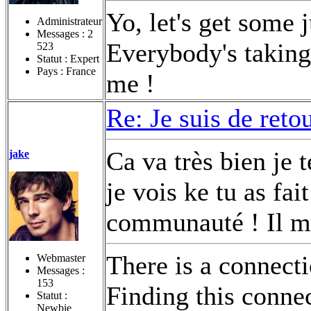
Yo, let's get some 
Administrateur
Messages :
2
Everybody's taking 
523
Statut : Expert
Pays : France
me !
Re: Je suis de retou
Ca va très bien je 
jake
je vois ke tu as fai
communauté ! Il me
There is a connect
Webmaster
Messages :
153
Finding this conne
Statut :
Newbie