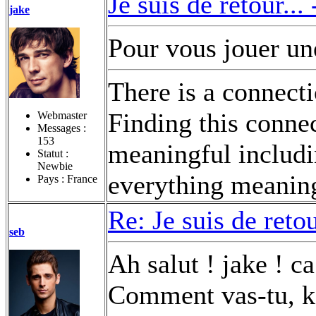
Je suis de retour...
jake
Pour vous jouer u
There is a connect
Finding this conne
Webmaster
Messages :
153
meaningful includi
Statut :
Newbie
everything meaningl
Pays : France
Re: Je suis de retou
seb
Ah salut ! jake ! c
Comment vas-tu, k