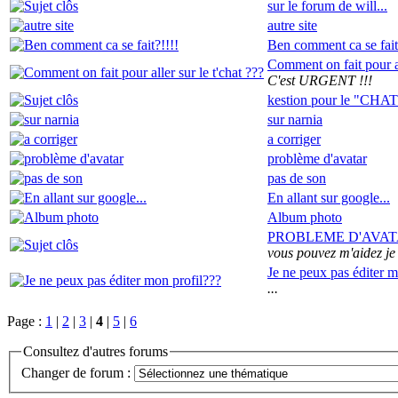
sur le forum de will...
autre site
Ben comment ca se fait
Comment on fait pour al
C'est URGENT !!!
kestion pour le "CHAT
sur narnia
a corriger
problème d'avatar
pas de son
En allant sur google...
Album photo
PROBLEME D'AVA
vous pouvez m'aidez je 
Je ne peux pas éditer m
...
Page :
1
|
2
|
3
|
4
|
5
|
6
Consultez d'autres forums
Changer de forum :