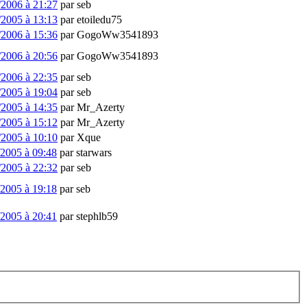
/2006 à 21:27
par
seb
/2005 à 13:13
par
etoiledu75
/2006 à 15:36
par
GogoWw3541893
/2006 à 20:56
par
GogoWw3541893
/2006 à 22:35
par
seb
/2005 à 19:04
par
seb
/2005 à 14:35
par
Mr_Azerty
/2005 à 15:12
par
Mr_Azerty
/2005 à 10:10
par
Xque
/2005 à 09:48
par
starwars
/2005 à 22:32
par
seb
/2005 à 19:18
par
seb
/2005 à 20:41
par
stephlb59