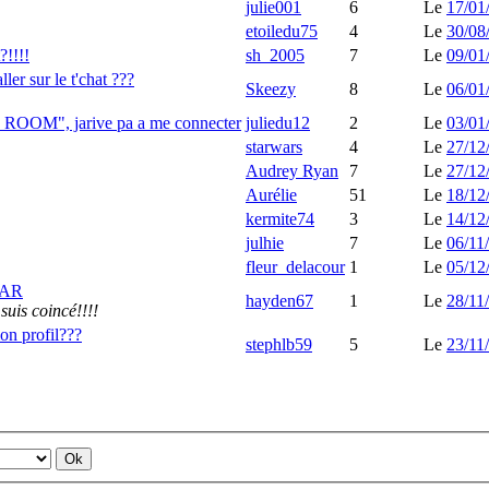
julie001
6
Le
17/01
etoiledu75
4
Le
30/08
?!!!!
sh_2005
7
Le
09/01
ler sur le t'chat ???
Skeezy
8
Le
06/01
 ROOM", jarive pa a me connecter
juliedu12
2
Le
03/01
starwars
4
Le
27/12
Audrey Ryan
7
Le
27/12
Aurélie
51
Le
18/12
kermite74
3
Le
14/12
julhie
7
Le
06/11
fleur_delacour
1
Le
05/12
TAR
hayden67
1
Le
28/11
suis coincé!!!!
on profil???
stephlb59
5
Le
23/11