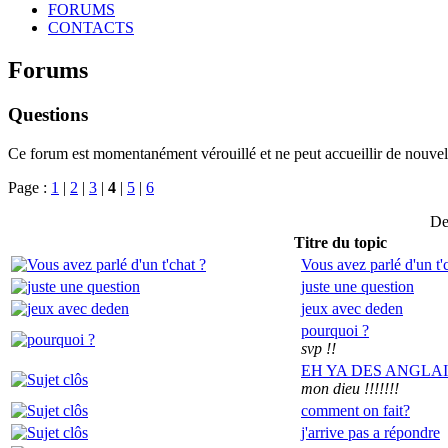
FORUMS
CONTACTS
Forums
Questions
Ce forum est momentanément vérouillé et ne peut accueillir de nouvell
Page :
1
|
2
|
3
|
4
|
5
|
6
De
Titre du topic
Vous avez parlé d'un t'
juste une question
jeux avec deden
pourquoi ?
svp !!
EH YA DES ANGLAIS
mon dieu !!!!!!!
comment on fait?
j'arrive pas a répondre