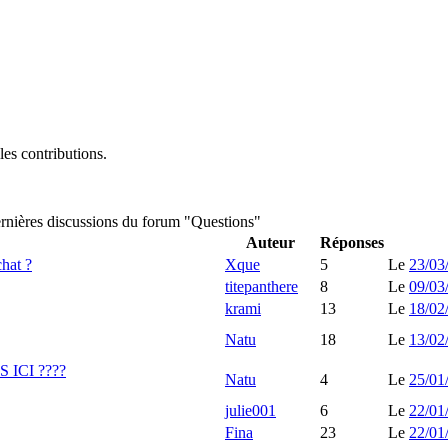
es contributions.
rnières discussions du forum "Questions"
Auteur
Réponses
chat ?
Xque
5
Le
23/03
titepanthere
8
Le
09/03
krami
13
Le
18/02
Natu
18
Le
13/02
 ICI ????
Natu
4
Le
25/01
julie001
6
Le
22/01
Fina
23
Le
22/01