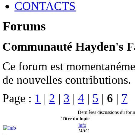
CONTACTS
Forums
Communauté Hayden's F
Ce forum est momentanément 
de nouvelles contributions.
Page :
1
|
2
|
3
|
4
|
5
|
6
|
7
Dernières discussions du fo
Titre du topic
Info
MAG