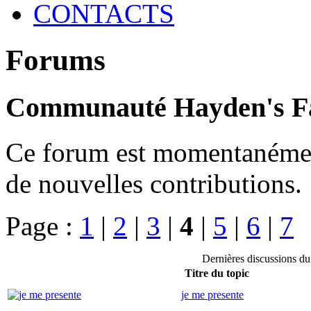
CONTACTS
Forums
Communauté Hayden's F
Ce forum est momentanément 
de nouvelles contributions.
Page :
1
|
2
|
3
|
4
|
5
|
6
|
7
Dernières discussions 
Titre du topic
je me presente