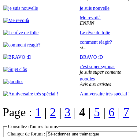
je suis nouvelle
Me revoilà
ENFIN
Le rêve de folie
comment réagir?
si...
BRAVO :D
c'est super sympas
je suis super contente
goodies
Avis aux artistes
Anniversaire très spécial !
Page :
1
|
2
|
3
|
4
|
5
|
6
|
7
Consultez d'autres forums
Changer de forum :