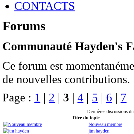
CONTACTS
Forums
Communauté Hayden's F
Ce forum est momentanément 
de nouvelles contributions.
Page :
1
|
2
|
3
|
4
|
5
|
6
|
7
Dernières discussions 
Titre du topic
Nouveau membre
jtm hayden