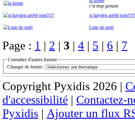
la honte
c'st trop genant
si hayden arrété tout!!!!!
Liste de noël
Page :
1
|
2
|
3
|
4
|
5
|
6
|
7
Consultez d'autres forums
Changer de forum :
Copyright Pyxidis 2026 |
Co
d'accessibilité
|
Contactez-n
Pyxidis
|
Ajouter un flux R