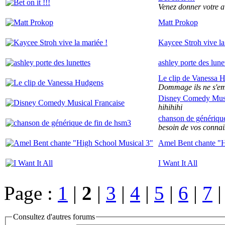
Venez donner votre avis
Matt Prokop
Kaycee Stroh vive la
ashley porte des lune
Le clip de Vanessa 
Dommage ils ne s'em
Disney Comedy Musi
hihihihi
chanson de génériqu
besoin de vos conna
Amel Bent chante "H
I Want It All
Page :
1
|
2
|
3
|
4
|
5
|
6
|
7
Consultez d'autres forums