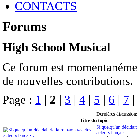
CONTACTS
Forums
High School Musical
Ce forum est momentanément 
de nouvelles contributions.
Page :
1
|
2
|
3
|
4
|
5
|
6
|
7
Dernières discussio
Titre du topic
Si quelqu'un décidait
acteurs fançais..