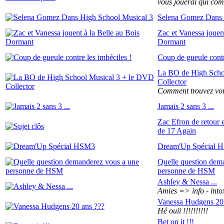
vous jouerai qui co
Selena Gomez Dans 
Zac et Vanessa jouent
Dormant
Coup de gueule contr
La BO de High Scho
Collector
Comment trouvez vous
Jamais 2 sans 3 ...
Zac Efron de retour 
de 17 Again
Dream'Up Spécial 
Quelle question dem
personne de HSM
Ashley & Nessa ...
Amies => info - into
Vanessa Hudgens 20 
Hé ouii !!!!!!!!!!
Bet on it !!!