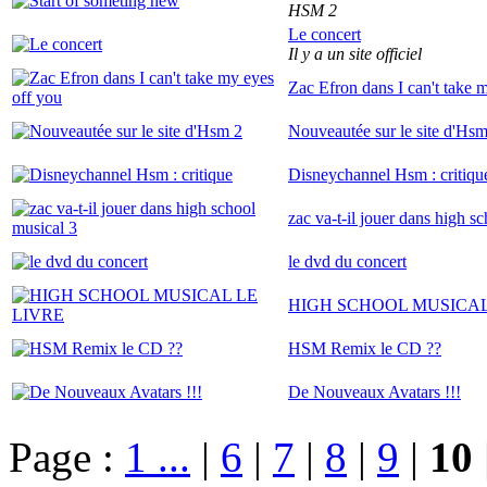
HSM 2
Le concert
Il y a un site officiel
Zac Efron dans I can't take 
Nouveautée sur le site d'Hsm
Disneychannel Hsm : critiqu
zac va-t-il jouer dans high s
le dvd du concert
HIGH SCHOOL MUSICAL
HSM Remix le CD ??
De Nouveaux Avatars !!!
Page :
1 ...
|
6
|
7
|
8
|
9
|
10