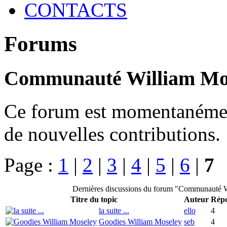
CONTACTS
Forums
Communauté William Mo
Ce forum est momentanément 
de nouvelles contributions.
Page :
1
|
2
|
3
|
4
|
5
|
6
|
7
Dernières discussions du forum "Communauté 
Titre du topic
Auteur
Répo
la suite ...
ello
4
Goodies William Moseley
seb
4