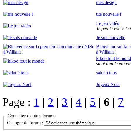
mes design
tite nouvelle !
Le jeu vidéo
Je peu le voir é le 
Je suis nouvelle
Bienvenue sur la 
à William !
kikoo tout le mon
salut tout le mond
salut à tous
Joyeux Noel
Page :
1
|
2
|
3
|
4
|
5
|
6
|
7
Consultez d'autres forums
Changer de forum :