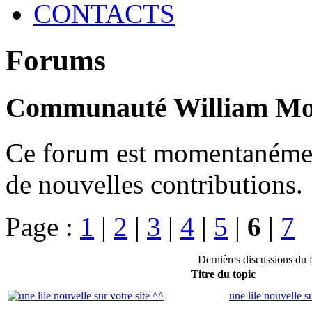
CONTACTS
Forums
Communauté William Mo
Ce forum est momentanément 
de nouvelles contributions.
Page :
1
|
2
|
3
|
4
|
5
|
6
|
7
Dernières discussions d
Titre du topic
une lile nouvelle su