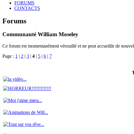
FORUMS
CONTACTS
Forums
Communauté William Moseley
Ce forum est momentanément vérouillé et ne peut accueillir de nouvell
Page :
1
|
2
|
3
|
4
|
5
|
6
|
7
T