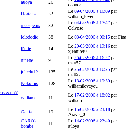
atloya
26
connor
Le
09/04/2006 à 16:09
par
Hortense
32
william_lover
Le
04/04/2006 à 17:47
par
nicospears
82
Calypso
lolododie
38
Le
03/04/2006 à 00:15
par
Fina
Le
20/03/2006 à 19:16
par
féerie
14
xjennifer01
Le
25/02/2006 à 16:27
par
ninette
9
matt57
Le
25/02/2006 à 16:25
par
juliedu12
135
matt57
Le
18/02/2006 à 19:39
par
Nokomis
128
williamiloveyou
ous écrit??
Le
17/02/2006 à 18:02
par
william
11
william
Le
16/02/2006 à 23:18
par
Genis
19
Aravis_01
CAROla
Le
14/02/2006 à 22:40
par
11
bombe
atloya