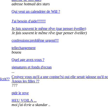
adresse hotmail des stars
Qui veut un calendrier de Will ?
J'ai besoin d'aide!!!!!!!
Je fais souvent le même rêve (par penser éveiller)
Je fais souvent le même rêve (par penser éveiller)
confessions:problême urgent!!!
tellechargement
bouou
Quel age avez-vous ?
signatures et fonds d'ecran
...
Croiyez vous qu'il a une copine?si oui elle serait jalouse qu'il n
Ànous les filles ??
???
ptdr le reve
HEU VOILA ...
moi j'ai écrie a skandar ..