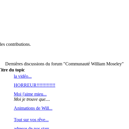
es contributions.
Dernières discussions du forum "Communauté William Moseley"
itre du topic
la vidéo...
HORREUR!!!!!!!!!!!!!
Moi j'aime mieu...
Moi je trouve que....
Animations de Will...
Tout sur vos rêve...
adresse de nos stars