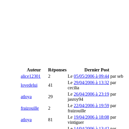
Auteur
Réponses
Dernier Post
alice12301
2
Le
05/05/2006 à 09:44
par
seb
Le
29/04/2006 à 13:32
par
lovedelui
41
cecilia
Le
26/04/2006 à 23:19
par
atloya
29
jasroy94
Le
22/04/2006 à 19:59
par
fraizouille
2
fraizouille
Le
19/04/2006 à 18:08
par
atloya
81
vintiguer
Le
14/04/2006 à 13:42
par