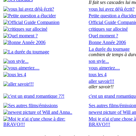
Il fait ses cascades lui 
vous lui avez déjà écrit?
Petite question a élucide
Official Guide Compani
critiques sur allociné
Quel moment ?
Bonne Année 2006
La durée du tournage
combien de temps à duré
son style...
vous aimeriez....
tous les 4
aller savoir!!!
aller savoir!!
c'est un grand romantiqu
Ses autres films/émissio
newest picture of Will a
Moi je n'ai q'une chose à
BRAVO!!!