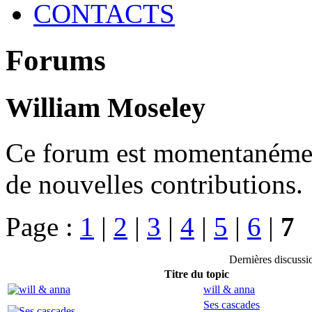
CONTACTS
Forums
William Moseley
Ce forum est momentanément 
de nouvelles contributions.
Page :
1
|
2
|
3
|
4
|
5
|
6
|
7
Dernières discuss
Titre du topic
will & anna
Ses cascades