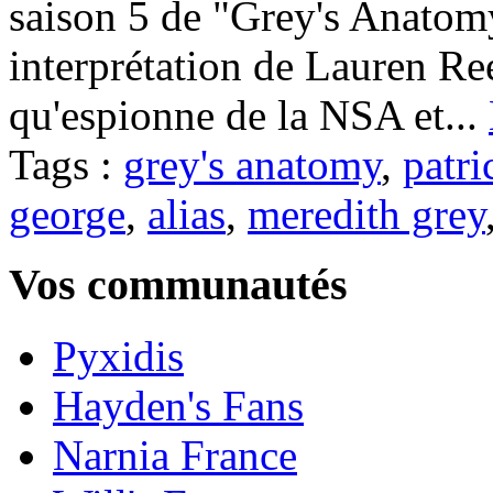
saison 5 de "Grey's Anatomy
interprétation de Lauren Re
qu'espionne de la NSA et...
Tags :
grey's anatomy
,
patr
george
,
alias
,
meredith grey
Vos communautés
Pyxidis
Hayden's Fans
Narnia France