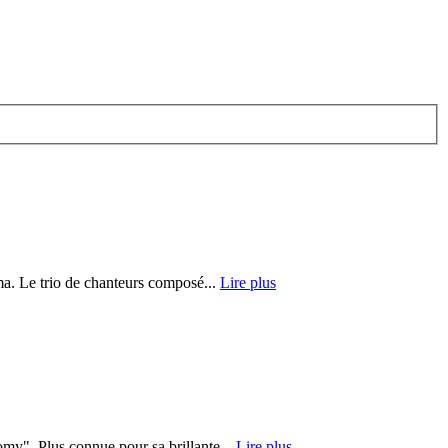
ma. Le trio de chanteurs composé...
Lire plus
my". Plus connue pour sa brillante...
Lire plus