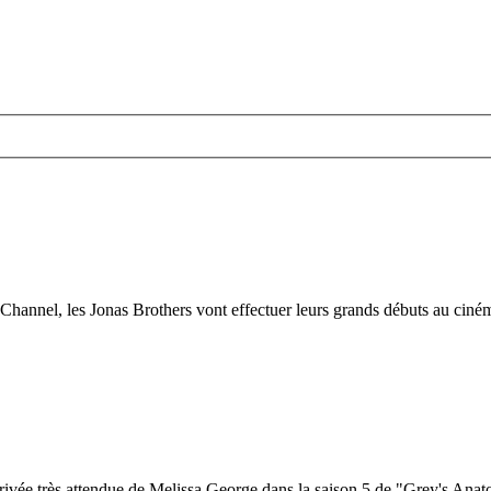
hannel, les Jonas Brothers vont effectuer leurs grands débuts au ciné
rivée très attendue de Melissa George dans la saison 5 de "Grey's Anato