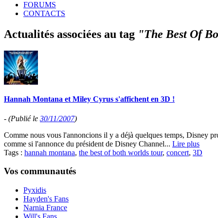
FORUMS
CONTACTS
Actualités associées au tag
"The Best Of Bo
Hannah Montana et Miley Cyrus s'affichent en 3D !
-
(Publié le
30/11/2007
)
Comme nous vous l'annoncions il y a déjà quelques temps, Disney pro
comme si l'annonce du président de Disney Channel...
Lire plus
Tags :
hannah montana
,
the best of both worlds tour
,
concert
,
3D
Vos communautés
Pyxidis
Hayden's Fans
Narnia France
Will's Fans