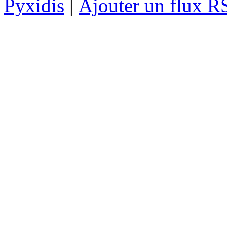
Pyxidis
|
Ajouter un flux R