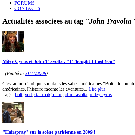
FORUMS
CONTACTS
Actualités associées au tag
"John Travolta
Miley Cyrus et John Travolta : "I Thought I Lost You"
-
(Publié le
21/11/2008
)
C'est aujourd'hui que sort dans les salles américaines "Bolt", le tou
américaines, l'histoire raconte les aventures...
Lire plus
Tags :
bolt
,
volt
,
star malgré lui
,
john travolta
,
miley cyrus
"Hairspray" sur la scène parisienne en 2009 !