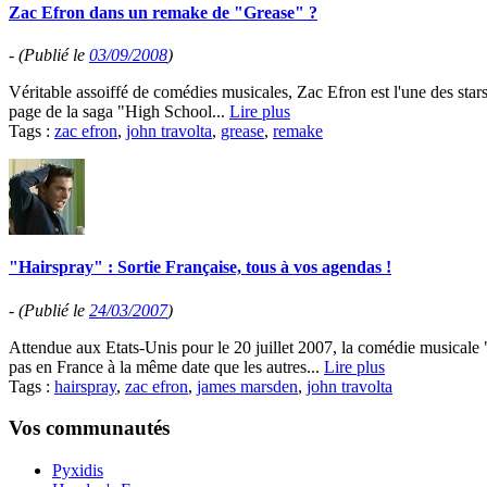
Zac Efron dans un remake de "Grease" ?
-
(Publié le
03/09/2008
)
Véritable assoiffé de comédies musicales, Zac Efron est l'une des stars
page de la saga "High School...
Lire plus
Tags :
zac efron
,
john travolta
,
grease
,
remake
"Hairspray" : Sortie Française, tous à vos agendas !
-
(Publié le
24/03/2007
)
Attendue aux Etats-Unis pour le 20 juillet 2007, la comédie musicale "
pas en France à la même date que les autres...
Lire plus
Tags :
hairspray
,
zac efron
,
james marsden
,
john travolta
Vos communautés
Pyxidis