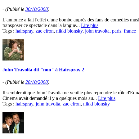
-
(Publié le
30/10/2008
)
L'annonce a fait l'effet d'une bombe auprès des fans de comédies music
transposer ce spectacle dans la langue...
Lire plus
Tags :
hairspray
,
zac efron
,
nikki blonsky
,
john travolta
,
paris
,
france
John Travolta dit "non" à Hairspray 2
-
(Publié le
28/10/2008
)
Il semblerait que John Travolta ne veuille plus reprendre le rôle d'
Cinema avait demandé il y a quelques mois au...
Lire plus
Tags :
hairspray
,
john travolta
,
zac efron
,
nikki blonsky