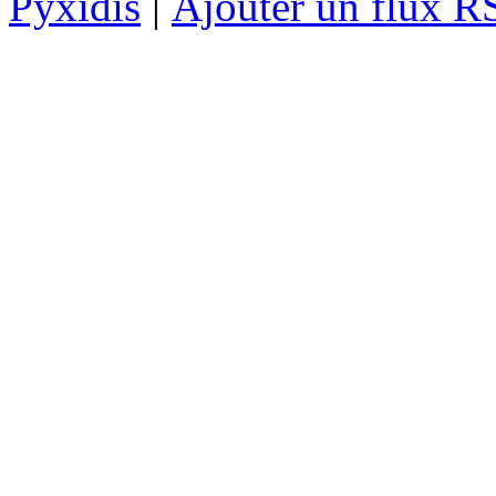
Pyxidis
|
Ajouter un flux R