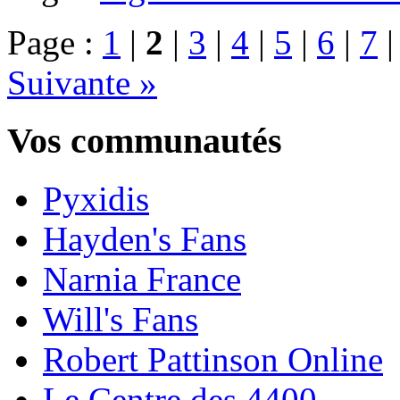
Page :
1
|
2
|
3
|
4
|
5
|
6
|
7
Suivante »
Vos communautés
Pyxidis
Hayden's Fans
Narnia France
Will's Fans
Robert Pattinson Online
Le Centre des 4400