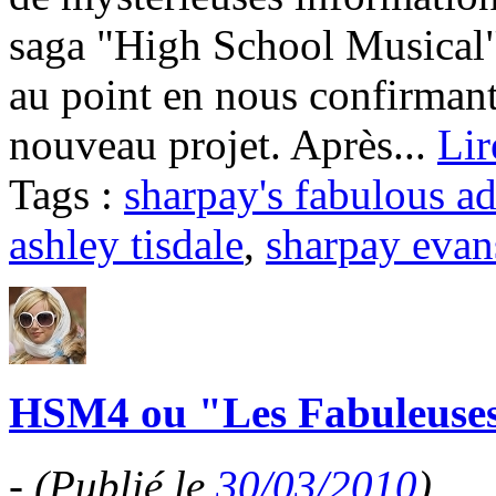
saga "High School Musical"
au point en nous confirmant
nouveau projet. Après...
Lir
Tags :
sharpay's fabulous a
ashley tisdale
,
sharpay evan
HSM4 ou "Les Fabuleuses
-
(Publié le
30/03/2010
)