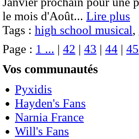
Janvier prochain pour une 
le mois d'Août...
Lire plus
Tags :
high school musical
,
Page :
1 ...
|
42
|
43
|
44
|
45
Vos communautés
Pyxidis
Hayden's Fans
Narnia France
Will's Fans