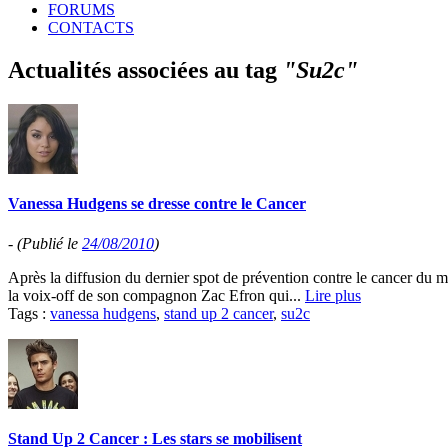
FORUMS
CONTACTS
Actualités associées au tag
"Su2c"
Vanessa Hudgens se dresse contre le Cancer
-
(Publié le
24/08/2010
)
Après la diffusion du dernier spot de prévention contre le cancer du
la voix-off de son compagnon Zac Efron qui...
Lire plus
Tags :
vanessa hudgens
,
stand up 2 cancer
,
su2c
Stand Up 2 Cancer : Les stars se mobilisent