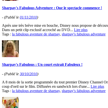
Sharpay's Fabulous Adventure : Que le spectacle commence !
-
(Publié le
01/11/2010
)
Après une très brève mise en bouche, Disney nous propose de découvr
Dans un petit clip exclusif accroché au DVD...
Lire plus
Tags :
la fabulous aventure de sharpay
,
sharpay's fabulous adventure
Sharpay's Fabulous : Un court extrait Fabuleux !
-
(Publié le
30/10/2010
)
A 8 mois de la sortie programmée du tout premier Disney Channel O
coup d'oeil sur le film. Diffusées en sandwich lors d'une...
Lire plus
Tags :
la fabulous aventure de sharpay
,
sharpay's fabulous adventure