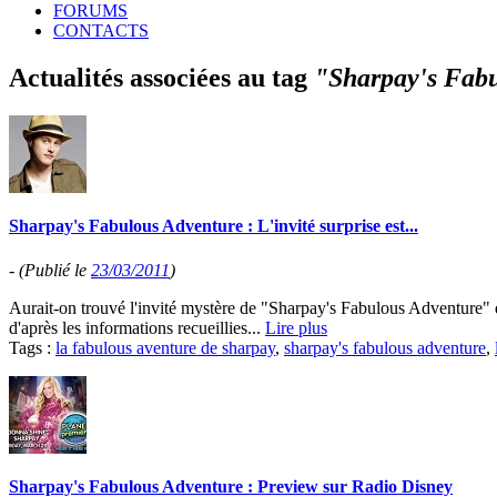
FORUMS
CONTACTS
Actualités associées au tag
"Sharpay's Fab
Sharpay's Fabulous Adventure : L'invité surprise est...
-
(Publié le
23/03/2011
)
Aurait-on trouvé l'invité mystère de "Sharpay's Fabulous Adventure" qui
d'après les informations recueillies...
Lire plus
Tags :
la fabulous aventure de sharpay
,
sharpay's fabulous adventure
,
Sharpay's Fabulous Adventure : Preview sur Radio Disney