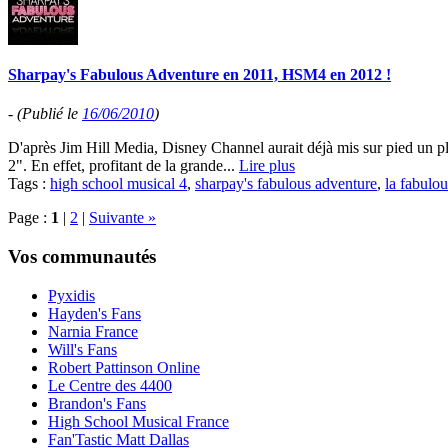
Sharpay's Fabulous Adventure en 2011, HSM4 en 2012 !
-
(Publié le
16/06/2010
)
D'après Jim Hill Media, Disney Channel aurait déjà mis sur pied un p
2". En effet, profitant de la grande...
Lire plus
Tags :
high school musical 4
,
sharpay's fabulous adventure
,
la fabulo
Page :
1
|
2
|
Suivante »
Vos communautés
Pyxidis
Hayden's Fans
Narnia France
Will's Fans
Robert Pattinson Online
Le Centre des 4400
Brandon's Fans
High School Musical France
Fan'Tastic Matt Dallas