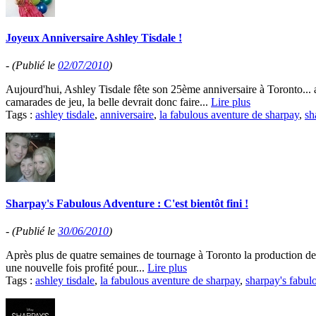
Joyeux Anniversaire Ashley Tisdale !
-
(Publié le
02/07/2010
)
Aujourd'hui, Ashley Tisdale fête son 25ème anniversaire à Toronto... 
camarades de jeu, la belle devrait donc faire...
Lire plus
Tags :
ashley tisdale
,
anniversaire
,
la fabulous aventure de sharpay
,
sh
Sharpay's Fabulous Adventure : C'est bientôt fini !
-
(Publié le
30/06/2010
)
Après plus de quatre semaines de tournage à Toronto la production de "
une nouvelle fois profité pour...
Lire plus
Tags :
ashley tisdale
,
la fabulous aventure de sharpay
,
sharpay's fabul