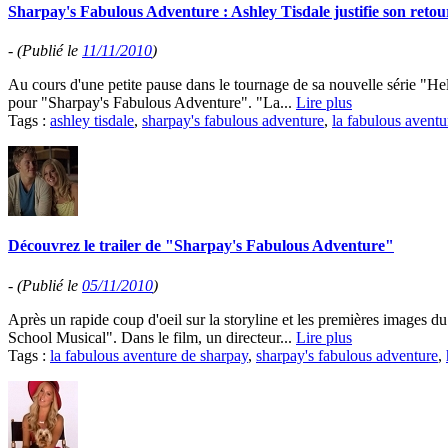
Sharpay's Fabulous Adventure : Ashley Tisdale justifie son retou
-
(Publié le
11/11/2010
)
Au cours d'une petite pause dans le tournage de sa nouvelle série "Hel
pour "Sharpay's Fabulous Adventure". "La...
Lire plus
Tags :
ashley tisdale
,
sharpay's fabulous adventure
,
la fabulous aventu
Découvrez le trailer de "Sharpay's Fabulous Adventure"
-
(Publié le
05/11/2010
)
Après un rapide coup d'oeil sur la storyline et les premières images 
School Musical". Dans le film, un directeur...
Lire plus
Tags :
la fabulous aventure de sharpay
,
sharpay's fabulous adventure
,