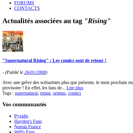
FORUMS
CONTACTS
Actualités associées au tag
"Rising"
"Supernatural Rising" : Les comics sont de retour !
-
(Publié le
26/01/2008
)
Avec une grève des scénaristes plus que présente, le mois prochain mar
provisoire ! En effet, les fans de...
Lire plus
Tags :
supernatural
,
rising
,
origins
,
comics
Vos communautés
Pyxidis
Hayden's Fans
Narnia France
Will's Fans