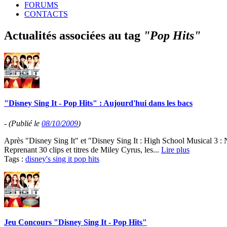
FORUMS
CONTACTS
Actualités associées au tag
"Pop Hits"
"Disney Sing It - Pop Hits" : Aujourd'hui dans les bacs
-
(Publié le
08/10/2009
)
Après "Disney Sing It" et "Disney Sing It : High School Musical 3 : N
Reprenant 30 clips et titres de Miley Cyrus, les...
Lire plus
Tags :
disney's sing it pop hits
Jeu Concours "Disney Sing It - Pop Hits"