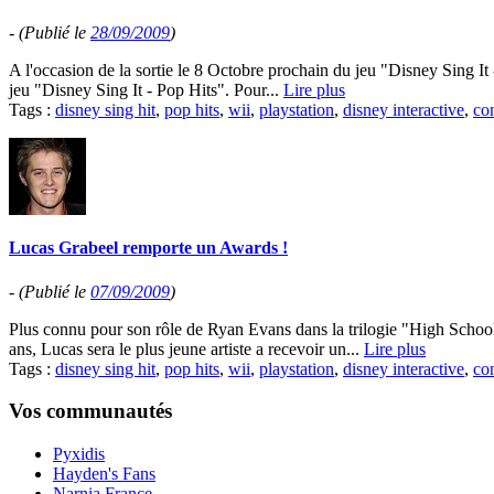
-
(Publié le
28/09/2009
)
A l'occasion de la sortie le 8 Octobre prochain du jeu "Disney Sing It 
jeu "Disney Sing It - Pop Hits". Pour...
Lire plus
Tags :
disney sing hit
,
pop hits
,
wii
,
playstation
,
disney interactive
,
co
Lucas Grabeel remporte un Awards !
-
(Publié le
07/09/2009
)
Plus connu pour son rôle de Ryan Evans dans la trilogie "High School
ans, Lucas sera le plus jeune artiste a recevoir un...
Lire plus
Tags :
disney sing hit
,
pop hits
,
wii
,
playstation
,
disney interactive
,
co
Vos communautés
Pyxidis
Hayden's Fans
Narnia France