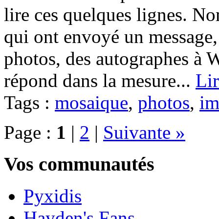
lire ces quelques lignes. N
qui ont envoyé un message,
photos, des autographes à W
répond dans la mesure...
Lir
Tags :
mosaique
,
photos
,
im
Page :
1
|
2
|
Suivante »
Vos communautés
Pyxidis
Hayden's Fans