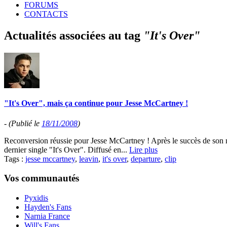
FORUMS
CONTACTS
Actualités associées au tag
"It's Over"
"It's Over", mais ça continue pour Jesse McCartney !
-
(Publié le
18/11/2008
)
Reconversion réussie pour Jesse McCartney ! Après le succès de son no
dernier single "It's Over". Diffusé en...
Lire plus
Tags :
jesse mccartney
,
leavin
,
it's over
,
departure
,
clip
Vos communautés
Pyxidis
Hayden's Fans
Narnia France
Will's Fans