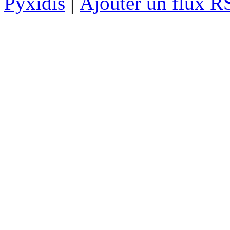
Pyxidis
|
Ajouter un flux R