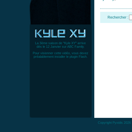
Rechercher :
La 3ème saison de "Kyle XY" arrive
dès le 12 Janvier sur ABC Family.
Pour visionner cette vidéo, vous devez
préalablement
installer le plugin Flash
.
Copyright
Pyxidis
2026 