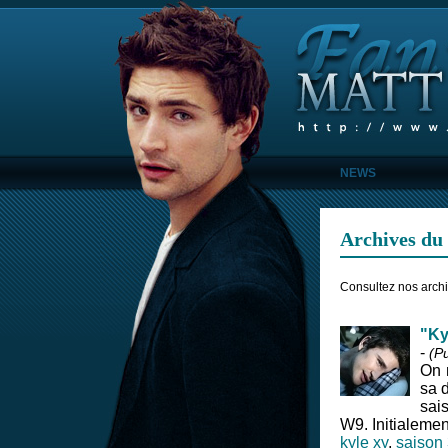
NEWS
Archives du 
Consultez nos archi
"Ky
-
(Pu
On 
sa d
sai
W9. Initialement
kyle xy
,
saison