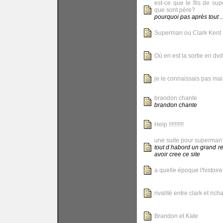
est-ce que le fils de sup
que sont père?
pourquoi pas après tout ..
Superman ou Clark Kent 
Où en est la sortie en dvd
je le connaissais pas mai
brandon chante
brandon chante
Help !!!!!!!!!!
une suite pour superman
tout d habord un grand r
avoir cree ce site
a quelle époque l'histoire
rivalité entre clark et rich
Brandon et Kate