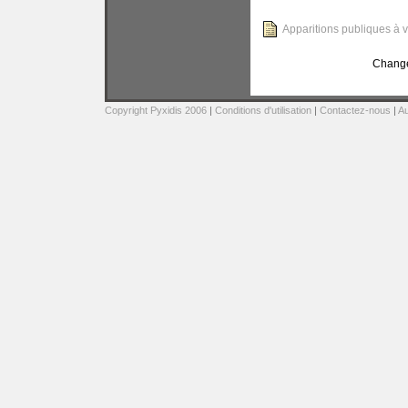
Apparitions publiques à v
Change
Copyright Pyxidis 2006
|
Conditions d'utilisation
|
Contactez-nous
|
Au