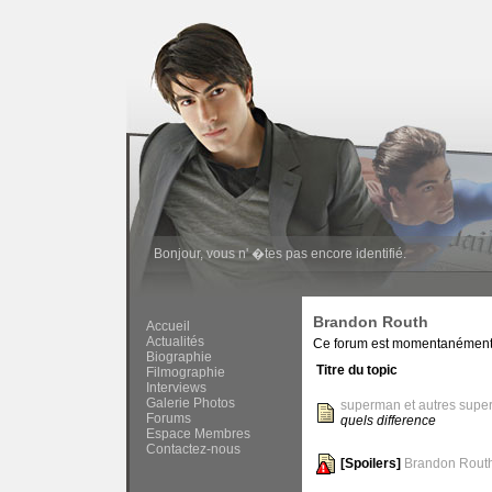
Bonjour,
vous n' �tes pas encore identifié
.
Brandon Routh
Accueil
Actualités
Ce forum est momentanément vé
Biographie
Titre du topic
Filmographie
Interviews
Galerie Photos
superman et autres supe
Forums
quels difference
Espace Membres
Contactez-nous
[Spoilers]
Brandon Routh