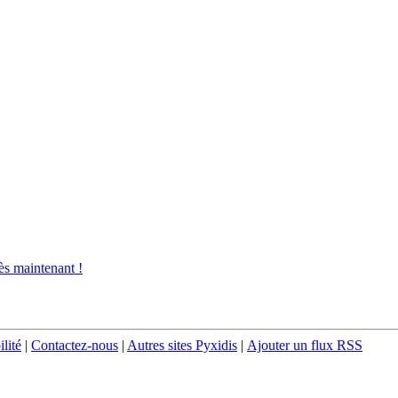
s maintenant !
ilité
|
Contactez-nous
|
Autres sites Pyxidis
|
Ajouter un flux RSS