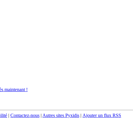
s maintenant !
ilité
|
Contactez-nous
|
Autres sites Pyxidis
|
Ajouter un flux RSS