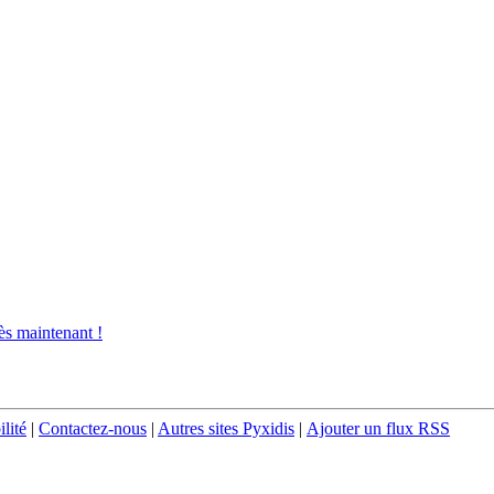
s maintenant !
ilité
|
Contactez-nous
|
Autres sites Pyxidis
|
Ajouter un flux RSS