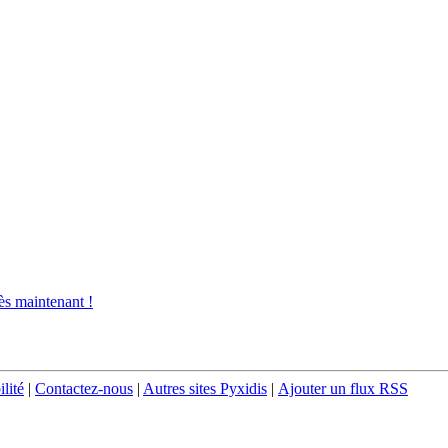
s maintenant !
ilité
|
Contactez-nous
|
Autres sites Pyxidis
|
Ajouter un flux RSS