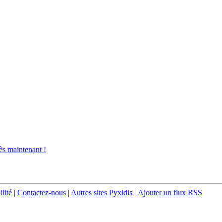
s maintenant !
ilité
|
Contactez-nous
|
Autres sites Pyxidis
|
Ajouter un flux RSS