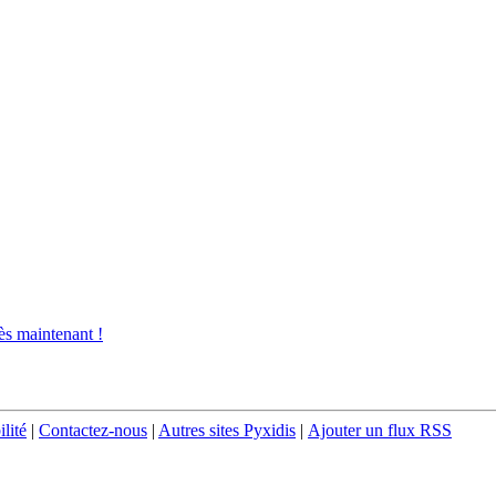
s maintenant !
ilité
|
Contactez-nous
|
Autres sites Pyxidis
|
Ajouter un flux RSS