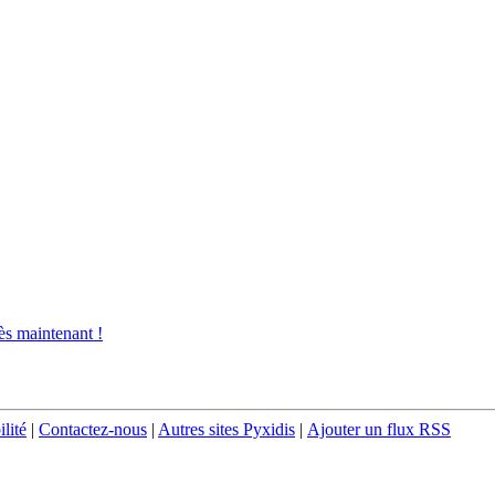
s maintenant !
ilité
|
Contactez-nous
|
Autres sites Pyxidis
|
Ajouter un flux RSS