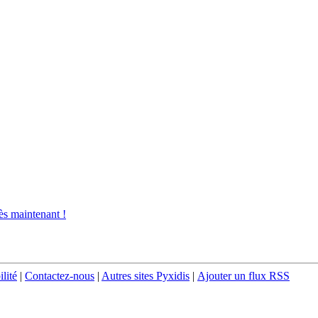
s maintenant !
ilité
|
Contactez-nous
|
Autres sites Pyxidis
|
Ajouter un flux RSS