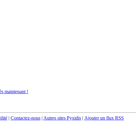
s maintenant !
ilité
|
Contactez-nous
|
Autres sites Pyxidis
|
Ajouter un flux RSS